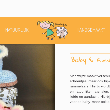
NATUURLIJK
HANDGEMAAKT
Baby & Kind
Sienswijze maakt verschi
schoentjes, maar ook bijv
rammelaars. Hierbij word
en natuurlijke materialen
liefde en aandacht. Hierb
voor de baby, maar ook d