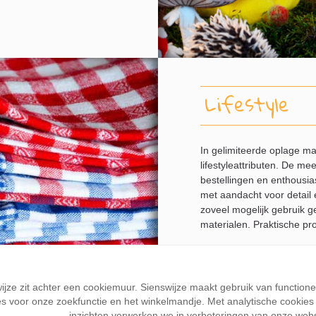
Lifestyle
In gelimiteerde oplage m
lifestyleattributen. De m
bestellingen en enthousias
met aandacht voor detail 
zoveel mogelijk gebruik ge
materialen. Praktische pr
Bekijk de product
wijze zit achter een cookiemuur. Sienswijze maakt gebruik van function
s voor onze zoekfunctie en het winkelmandje. Met analytische cookies k
inzichten verwerken we in verbeteringen van onze webs