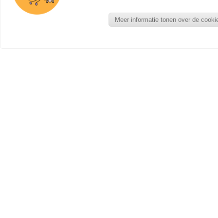
Meer informatie tonen over de cooki
Zoek je een handgemaakt, origineel en persoonlijk
een andere maat of kleur? Sienswijze ontwerpt
persoonlijk op maat gemaakte product. Dit all
met zoveel mogelijk overleg zodat je uiteindeli
wat je voor ogen hebt. Neem gerust contact 
Bekijk eerder op maat 