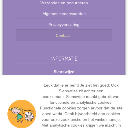
Verzenden en retourneren
Algemene voorwaarden
Privacyverklaring
Contact
INFORMATIE
Sienswijze
Berlijnstraat 49
2711 PP Zoetermeer
Leuk dat je er bent! Je ziet het goed: Ook
Nederland
Sienswijze zit achter een
Tel: +31(0)627072095
cookiemuur. Sienswijze maakt gebruik van
info@sienswijze.nl
functionele en analytische cookies.
Functionele cookies zorgen ervoor dat de site
KvK-nr.: 67667317
goed werkt. Denk bijvoorbeeld aan cookies
voor onze zoekfunctie en het winkelmandje.
Met analytische cookies krijgen we inzicht in